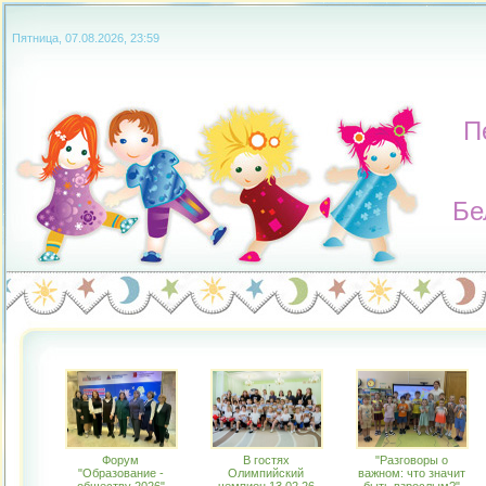
Пятница, 07.08.2026, 23:59
П
Бе
Форум
В гостях
"Разговоры о
"Образование -
Олимпийский
важном: что значит