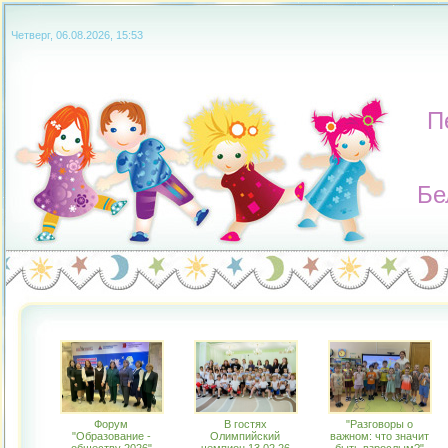
Четверг, 06.08.2026, 15:53
П
Бе
Форум
В гостях
"Разговоры о
"Образование -
Олимпийский
важном: что значит