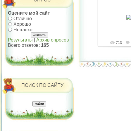
Оцените мой сайт
07.12.
Отлично
belyaev
Хорошо
Неплохо
Результаты
|
Архив опросов
713
Всего ответов:
165
ПОИСК ПО САЙТУ