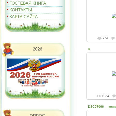
ГОСТЕВАЯ КНИГА
КОНТАКТЫ
07.12.
КАРТА САЙТА
belyaev
774
2026
4
07.12.
belyaev
1034
DSC07066_-_копи
ОПРОС