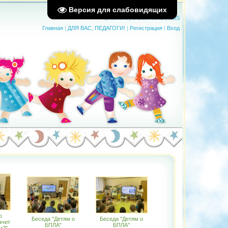
Версия для слабовидящих
Приветствую Вас
Гость
|
RSS
Главная
|
ДЛЯ ВАС, ПЕДАГОГИ!
|
Регистрация
|
Вход
о
Беседа "Детям о
Беседа "Детям о
ачит
БПЛА"
БПЛА"