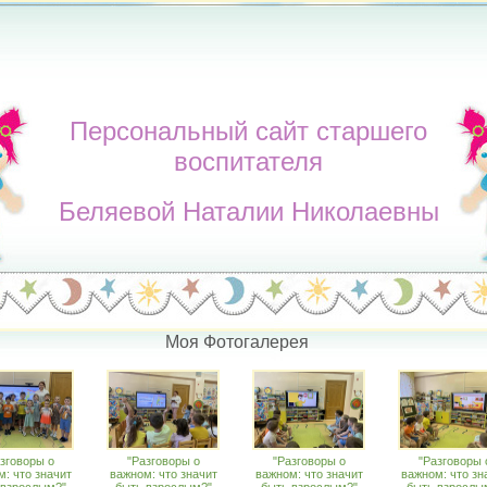
Персональный сайт старшего
воспитателя
Беляевой Наталии Николаевны
Моя Фотогалерея
зговоры о
"Разговоры о
"Разговоры о
"Разговоры 
: что значит
важном: что значит
важном: что значит
важном: что зн