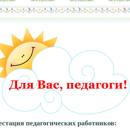
 взрослым?"
быть взрослым?"
быть взрослым?"
быть взрослы
тестация педагогических работников: