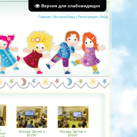
Версия для слабовидящих
Приветствую Вас
Гость
|
RSS
Главная
|
Фотоальбомы
|
Регистрация
|
Вход
о
Беседа "Детям о
Беседа "Детям о
ачит
БПЛА"
БПЛА"