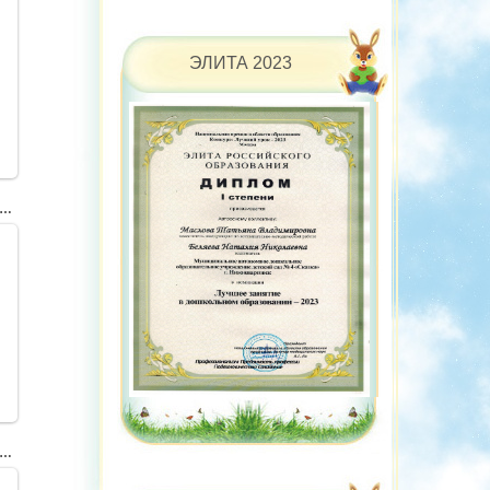
ЭЛИТА 2023
-c22860a3d8f13f89dd1d5ab78e55606a-V
-b3bff48ee8edda2101208316b1d85b11-V