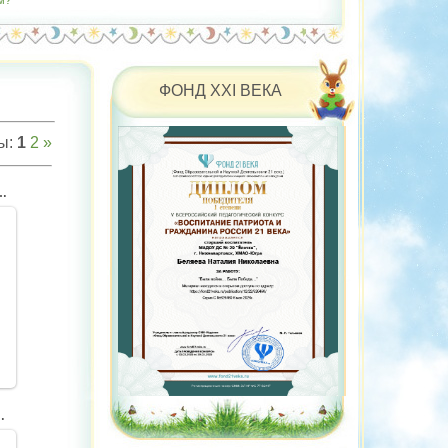
м?"
ФОНД XXI ВЕКА
ы
:
1
2
»
b4a3e355f503c8c72bdf-V
3ddb4f48faf70d-V