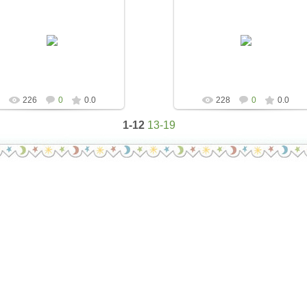
04.10.2022
04.10.2022
belyaevanata1975
belyaevanata1975
226
0
0.0
228
0
0.0
1-12
13-19