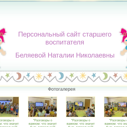
Персональный сайт старшего
воспитателя
Беляевой Наталии Николаевны
Фотогалерея
зговоры о
"Разговоры о
"Разговоры о
"Разговоры 
: что значит
важном: что значит
важном: что значит
важном: что зн