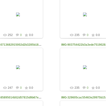
04.10.2022
04.10.2022
belyaevanata1975
belyaevanata1975
252
0
0.0
235
0
0.0
IMG-0713682915002d2b3285b18090c97cb1-V
IMG-903
04.10.2022
04.10.2022
belyaevanata1975
belyaevanata1975
247
0
0.0
235
0
0.0
IMG-85895014b52d57815d9b67e3ad128953-V
IMG-329