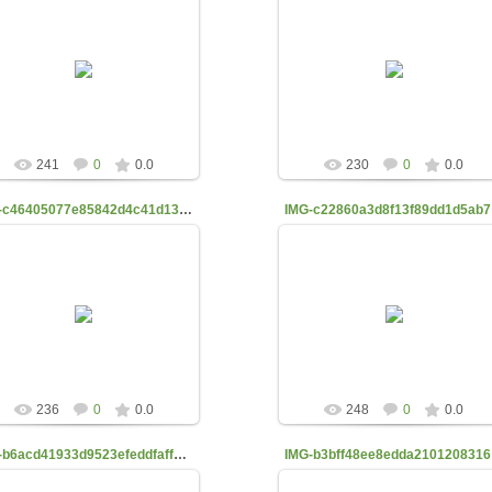
04.10.2022
04.10.2022
belyaevanata1975
belyaevanata1975
241
0
0.0
230
0
0.0
IMG-c46405077e85842d4c41d13e8345148c-V
IMG
04.10.2022
04.10.2022
belyaevanata1975
belyaevanata1975
236
0
0.0
248
0
0.0
IMG-b6acd41933d9523efeddfaff45703720-V
IMG