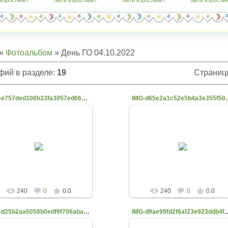
 взрослым?"
быть взрослым?"
быть взрослым?"
быть взрослы
»
Фотоальбом
» День ГО 04.10.2022
фий в разделе
:
19
Страниц
IMG-e757ded108b33fa3057ed667be76673c-V
IMG-d65e2a1c52e5
04.10.2022
04.10.2022
belyaevanata1975
belyaevanata1975
240
0
0.0
240
0
0.0
IMG-d25b2aa5058b0edf9f706aba8467baa4-V
IMG-d9ae99fd2f6af23e92