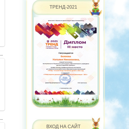
ТРЕНД-2021
754422b3a3ede7519028db3efdc14-V
605cac55463e29975b15de0b7f268-V
ВХОД НА САЙТ