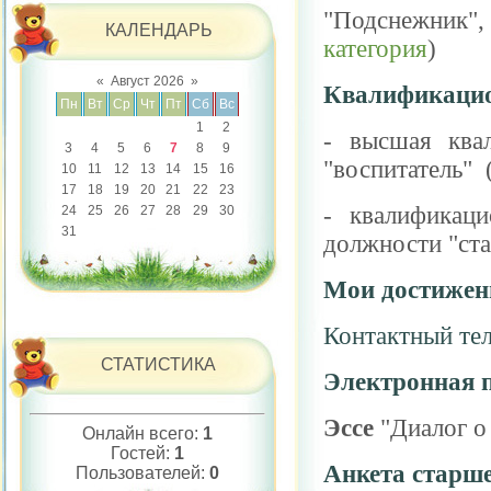
"Подснежник",
КАЛЕНДАРЬ
категория
)
«
Август 2026
»
Квалификацио
Пн
Вт
Ср
Чт
Пт
Сб
Вс
1
2
- высшая квал
3
4
5
6
7
8
9
"воспитатель" 
10
11
12
13
14
15
16
17
18
19
20
21
22
23
- квалификаци
24
25
26
27
28
29
30
31
должности "ста
Мои достижен
Контактный те
СТАТИСТИКА
Электронная 
Эссе
"Диалог о
Онлайн всего:
1
Гостей:
1
Анкета старше
Пользователей:
0