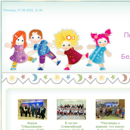
Пятница, 07.08.2026, 11:46
П
Бе
Форум
В гостях
"Разговоры о
"Образование -
Олимпийский
важном: что значит